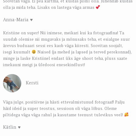
Soovitan väga. Ei pea kartma, et kuidas pildil olla. Juhendab kuidas
olla ja mida teha. Lisaks on lastega väga armas
Anna-Maria ♥️
Kristiine on super! Nii inimese, meikari kui ka fotograafina! Ta
suudab olemise nii mugavaks ja mõnusaks teha, et esialgne suur
ärevus buduaari sessi ees kaob väga kiiresti. Soovitan soojalt,
isegi kuumalt
Naised (ja mehed ja lapsed ja terved perekonnad),
minge ja laske Kristiinel endast üks äge shoot teha, pluss saate
imekauni meigi ja üledoosi enesekindlust!
Kersti
Väga julge, positiivne ja hästi ettevalmistunud fotograaf! Palju
häid ideid ja super teostus, sessioon oli väga lõbus. Oleme
piltidega väga väga rahul ja kasutame teenust tulevikus veel!
Kätlin ♥️