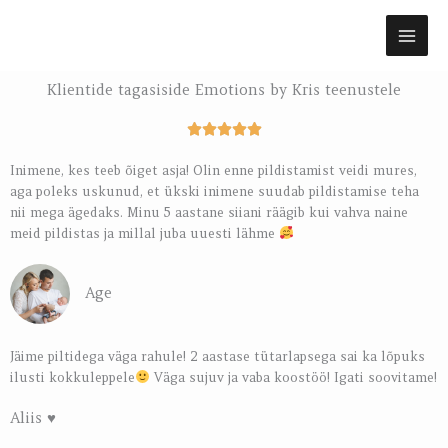
Skip
to
content
Klientide tagasiside Emotions by Kris teenustele
R





a
Inimene, kes teeb õiget asja! Olin enne pildistamist veidi mures,
t
aga poleks uskunud, et ükski inimene suudab pildistamise teha
e
nii mega ägedaks. Minu 5 aastane siiani räägib kui vahva naine
d
meid pildistas ja millal juba uuesti lähme
5
o
u
Age
t
o
f
Jäime piltidega väga rahule! 2 aastase tütarlapsega sai ka lõpuks
5
ilusti kokkuleppele
Väga sujuv ja vaba koostöö! Igati soovitame!
Aliis ♥️