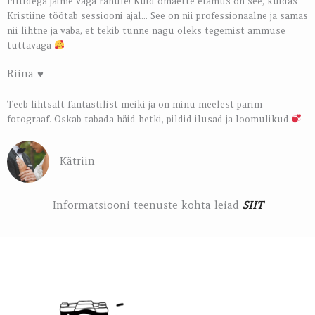
Piltidega jäime väga rahule! Kuid omaette elamus on see, kuidas
Kristiine töötab sessiooni ajal... See on nii professionaalne ja samas
nii lihtne ja vaba, et tekib tunne nagu oleks tegemist ammuse
tuttavaga
Riina ♥️
Teeb lihtsalt fantastilist meiki ja on minu meelest parim
fotograaf. Oskab tabada häid hetki, pildid ilusad ja loomulikud.
Kätriin
Informatsiooni teenuste kohta leiad
SIIT