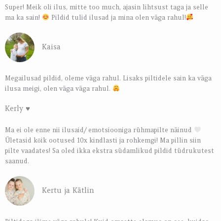
Super! Meik oli ilus, mitte too much, ajasin lihtsust taga ja selle
ma ka sain!
Pildid tulid ilusad ja mina olen väga rahul!
Kaisa
Megailusad pildid, oleme väga rahul. Lisaks piltidele sain ka väga
ilusa meigi, olen väga väga rahul.
Kerly ♥️
Ma ei ole enne nii ilusaid/ emotsiooniga rühmapilte näinud
Ületasid kōik ootused 10x kindlasti ja rohkemgi! Ma pillin siin
pilte vaadates! Sa oled ikka ekstra südamlikud pildid tüdrukutest
saanud.
Kertu ja Kätlin