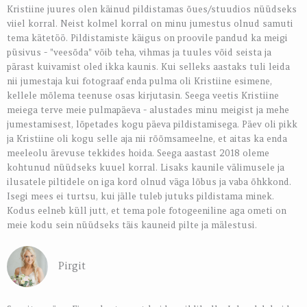
Kristiine juures olen käinud pildistamas õues/stuudios nüüdseks
viiel korral. Neist kolmel korral on minu jumestus olnud samuti
tema kätetöö. Pildistamiste käigus on proovile pandud ka meigi
püsivus - "veesõda" võib teha, vihmas ja tuules võid seista ja
pärast kuivamist oled ikka kaunis. Kui selleks aastaks tuli leida
nii jumestaja kui fotograaf enda pulma oli Kristiine esimene,
kellele mõlema teenuse osas kirjutasin. Seega veetis Kristiine
meiega terve meie pulmapäeva - alustades minu meigist ja mehe
jumestamisest, lõpetades kogu päeva pildistamisega. Päev oli pikk
ja Kristiine oli kogu selle aja nii rõõmsameelne, et aitas ka enda
meeleolu ärevuse tekkides hoida. Seega aastast 2018 oleme
kohtunud nüüdseks kuuel korral. Lisaks kaunile välimusele ja
ilusatele piltidele on iga kord olnud väga lõbus ja vaba õhkkond.
Isegi mees ei turtsu, kui jälle tuleb jutuks pildistama minek.
Kodus eelneb küll jutt, et tema pole fotogeeniline aga ometi on
meie kodu sein nüüdseks täis kauneid pilte ja mälestusi.
Pirgit