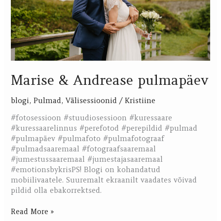
Marise & Andrease pulmapäev
blogi
,
Pulmad
,
Välisessioonid
/
Kristiine
#fotosessioon #stuudiosessioon #kuressaare
#kuressaarelinnus #perefotod #perepildid #pulmad
#pulmapäev #pulmafoto #pulmafotograaf
#pulmadsaaremaal #fotograafsaaremaal
#jumestussaaremaal #jumestajasaaremaal
#emotionsbykrisPS! Blogi on kohandatud
mobiilivaatele. Suuremalt ekraanilt vaadates võivad
pildid olla ebakorrektsed.
Read More »