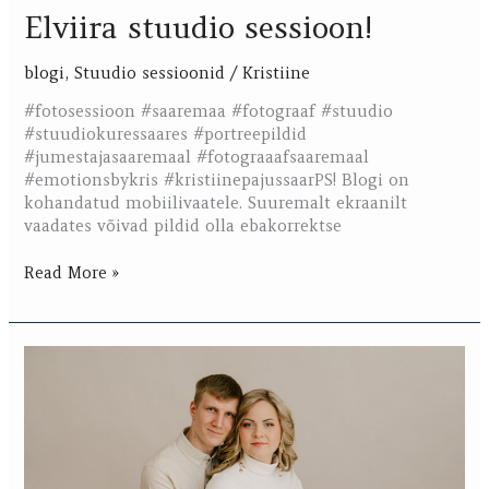
Elviira stuudio sessioon!
blogi
,
Stuudio sessioonid
/
Kristiine
#fotosessioon #saaremaa #fotograaf #stuudio
#stuudiokuressaares #portreepildid
#jumestajasaaremaal #fotograaafsaaremaal
#emotionsbykris #kristiinepajussaarPS! Blogi on
kohandatud mobiilivaatele. Suuremalt ekraanilt
vaadates võivad pildid olla ebakorrektse
Read More »
Sirli
beebiootus