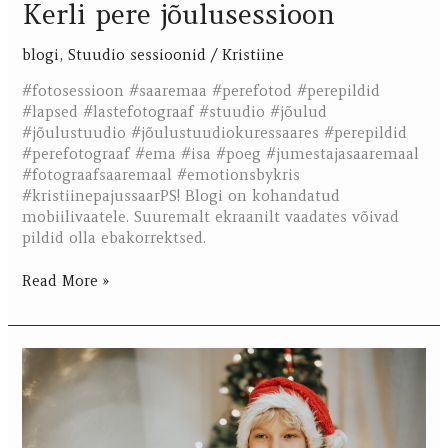
Kerli pere jõulusessioon
blogi
,
Stuudio sessioonid
/
Kristiine
#fotosessioon #saaremaa #perefotod #perepildid
#lapsed #lastefotograaf #stuudio #jõulud
#jõulustuudio #jõulustuudiokuressaares #perepildid
#perefotograaf #ema #isa #poeg #jumestajasaaremaal
#fotograafsaaremaal #emotionsbykris
#kristiinepajussaarPS! Blogi on kohandatud
mobiilivaatele. Suuremalt ekraanilt vaadates võivad
pildid olla ebakorrektsed.
Read More »
Jõulustuudio
2025