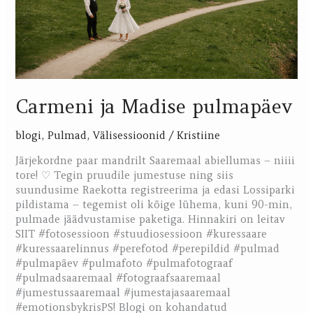
Carmeni ja Madise pulmapäev
blogi
,
Pulmad
,
Välisessioonid
/
Kristiine
Järjekordne paar mandrilt Saaremaal abiellumas – niiii
tore! ♡ Tegin pruudile jumestuse ning siis
suundusime Raekotta registreerima ja edasi Lossiparki
pildistama – tegemist oli kõige lühema, kuni 90-min,
pulmade jäädvustamise paketiga. Hinnakiri on leitav
SIIT #fotosessioon #stuudiosessioon #kuressaare
#kuressaarelinnus #perefotod #perepildid #pulmad
#pulmapäev #pulmafoto #pulmafotograaf
#pulmadsaaremaal #fotograafsaaremaal
#jumestussaaremaal #jumestajasaaremaal
#emotionsbykrisPS! Blogi on kohandatud