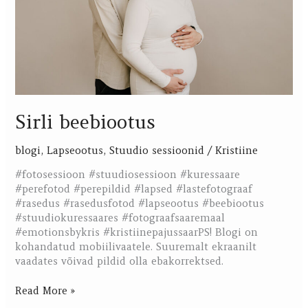
Sirli beebiootus
blogi
,
Lapseootus
,
Stuudio sessioonid
/
Kristiine
#fotosessioon #stuudiosessioon #kuressaare
#perefotod #perepildid #lapsed #lastefotograaf
#rasedus #rasedusfotod #lapseootus #beebiootus
#stuudiokuressaares #fotograafsaaremaal
#emotionsbykris #kristiinepajussaarPS! Blogi on
kohandatud mobiilivaatele. Suuremalt ekraanilt
vaadates võivad pildid olla ebakorrektsed.
Read More »