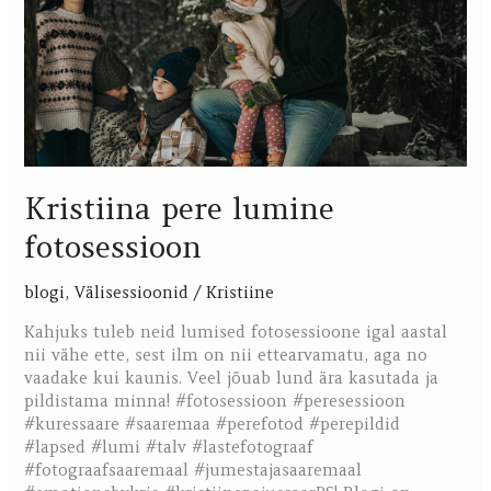
Kristiina pere lumine
fotosessioon
blogi
,
Välisessioonid
/
Kristiine
Kahjuks tuleb neid lumised fotosessioone igal aastal
nii vähe ette, sest ilm on nii ettearvamatu, aga no
vaadake kui kaunis. Veel jõuab lund ära kasutada ja
pildistama minna! #fotosessioon #peresessioon
#kuressaare #saaremaa #perefotod #perepildid
#lapsed #lumi #talv #lastefotograaf
#fotograafsaaremaal #jumestajasaaremaal