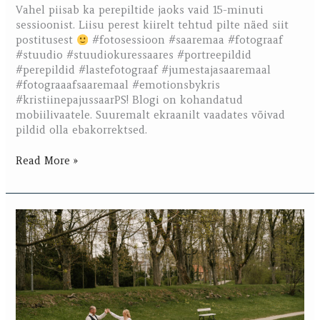
Vahel piisab ka perepiltide jaoks vaid 15-minuti
sessioonist. Liisu perest kiirelt tehtud pilte näed siit
postitusest
#fotosessioon #saaremaa #fotograaf
#stuudio #stuudiokuressaares #portreepildid
#perepildid #lastefotograaf #jumestajasaaremaal
#fotograaafsaaremaal #emotionsbykris
#kristiinepajussaarPS! Blogi on kohandatud
mobiilivaatele. Suuremalt ekraanilt vaadates võivad
pildid olla ebakorrektsed.
Read More »
Carmeni
ja
Madise
pulmapäev