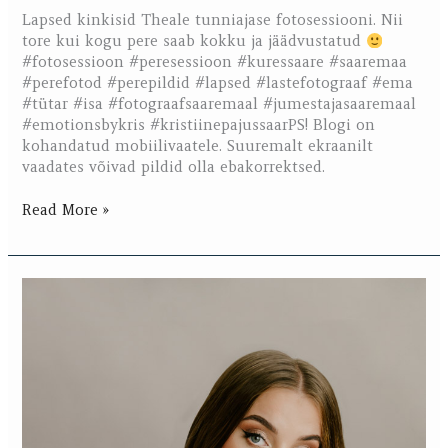
Lapsed kinkisid Theale tunniajase fotosessiooni. Nii
tore kui kogu pere saab kokku ja jäädvustatud
#fotosessioon #peresessioon #kuressaare #saaremaa
#perefotod #perepildid #lapsed #lastefotograaf #ema
#tütar #isa #fotograafsaaremaal #jumestajasaaremaal
#emotionsbykris #kristiinepajussaarPS! Blogi on
kohandatud mobiilivaatele. Suuremalt ekraanilt
vaadates võivad pildid olla ebakorrektsed.
Read More »
Elviira
stuudio
sessioon!