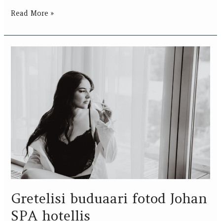
Read More »
Gretelisi
buduaari
fotod
Johan
SPA
hotellis
Gretelisi buduaari fotod Johan
SPA hotellis