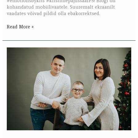
#emotionsbykris #kristiinepajussaarPS! Blogi on
kohandatud mobiilivaatele. Suuremalt ekraanilt
vaadates võivad pildid olla ebakorrektsed.
Read More »
Kerli
pere
jõulusessioon