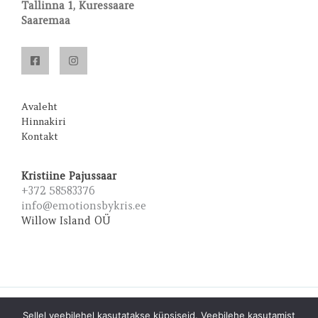
Tallinna 1, Kuressaare
Saaremaa
Avaleht
Hinnakiri
Kontakt
Kristiine Pajussaar
+372 58583376
info@emotionsbykris.ee
Willow Island OÜ
Copyright © 2026 Emotions by Kris | Powered by Emotions
Sellel veebilehel kasutatakse küpsiseid. Veebilehe kasutamist