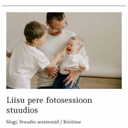
Liisu
pere
fotosessioon
stuudios
Liisu pere fotosessioon
stuudios
blogi
,
Stuudio sessioonid
/
Kristiine