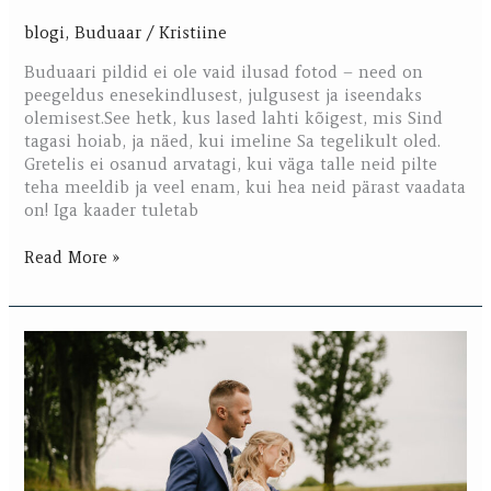
blogi
,
Buduaar
/
Kristiine
Buduaari pildid ei ole vaid ilusad fotod – need on
peegeldus enesekindlusest, julgusest ja iseendaks
olemisest.See hetk, kus lased lahti kõigest, mis Sind
tagasi hoiab, ja näed, kui imeline Sa tegelikult oled.
Gretelis ei osanud arvatagi, kui väga talle neid pilte
teha meeldib ja veel enam, kui hea neid pärast vaadata
on! Iga kaader tuletab
Read More »
Marise
&
Andrease
pulmapäev