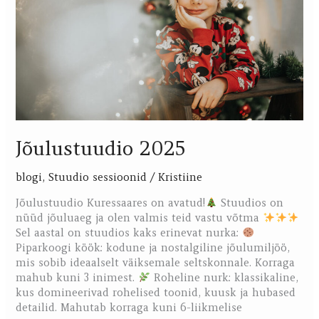
Jõulustuudio 2025
blogi
,
Stuudio sessioonid
/
Kristiine
Jõulustuudio Kuressaares on avatud!
Stuudios on
nüüd jõuluaeg ja olen valmis teid vastu võtma
Sel aastal on stuudios kaks erinevat nurka:
Piparkoogi köök: kodune ja nostalgiline jõulumiljöö,
mis sobib ideaalselt väiksemale seltskonnale. Korraga
mahub kuni 3 inimest.
Roheline nurk: klassikaline,
kus domineerivad rohelised toonid, kuusk ja hubased
detailid. Mahutab korraga kuni 6-liikmelise