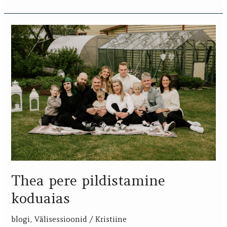
Thea
pere
pildistamine
koduaias
Thea pere pildistamine
koduaias
blogi
,
Välisessioonid
/
Kristiine