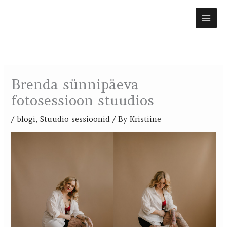
Skip
to
content
Brenda sünnipäeva
fotosessioon stuudios
/
blogi
,
Stuudio sessioonid
/ By
Kristiine