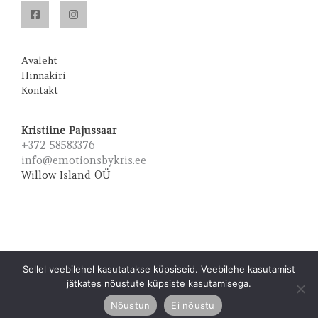
Avaleht
Hinnakiri
Kontakt
Kristiine Pajussaar
+372 58583376
info@emotionsbykris.ee
Willow Island OÜ
Copyright © 2026 Emotions by Kris | Powered by Emotions
Sellel veebilehel kasutatakse küpsiseid. Veebilehe kasutamist
by Kris
jätkates nõustute küpsiste kasutamisega.
Nõustun
Ei nõustu