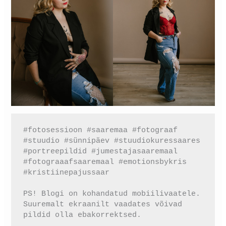
#fotosessioon #saaremaa #fotograaf 
#stuudio #sünnipäev #stuudiokuressaares 
#portreepildid #jumestajasaaremaal 
#fotograaafsaaremaal #emotionsbykris 
#kristiinepajussaar
PS! Blogi on kohandatud mobiilivaatele. 
Suuremalt ekraanilt vaadates võivad 
pildid olla ebakorrektsed.