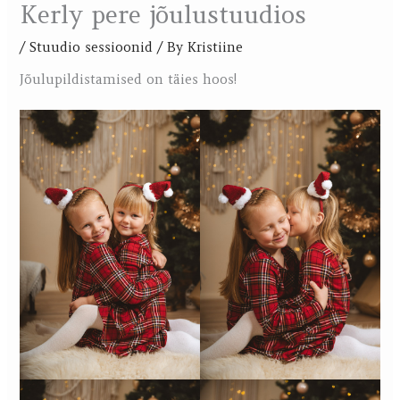
Kerly pere jõulustuudios
/
Stuudio sessioonid
/ By
Kristiine
Jõulupildistamised on täies hoos!