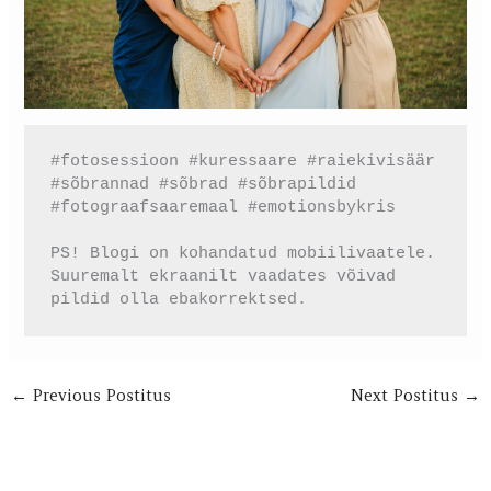
#fotosessioon #kuressaare #raiekivisäär 
#sõbrannad #sõbrad #sõbrapildid 
#fotograafsaaremaal #emotionsbykris
PS! Blogi on kohandatud mobiilivaatele. 
Suuremalt ekraanilt vaadates võivad 
pildid olla ebakorrektsed.
←
Previous Postitus
Next Postitus
→