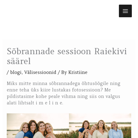
Skip
to
content
Sõbrannade sessioon Raiekivi
säärel
/
blogi
,
Välisessioonid
/ By
Kristiine
Miks mitte minna sõbrannadega õhtusöögile ning
enne teha üks kiire lustakas fotosessioon? Me
pildistasime kohe peale vihma ning siis on valgus
alati lihtsalt i m e l i n e.