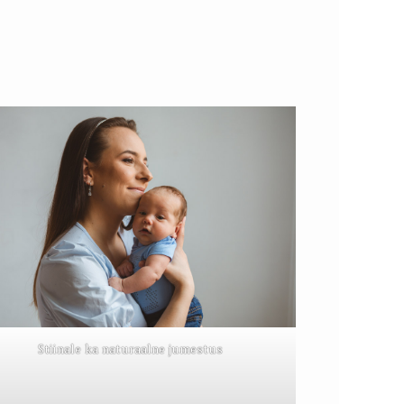
Stiinale ka naturaalne jumestus