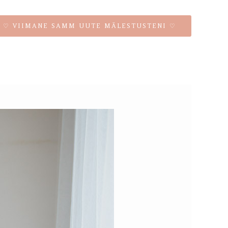
♡ VIIMANE SAMM UUTE MÄLESTUSTENI ♡