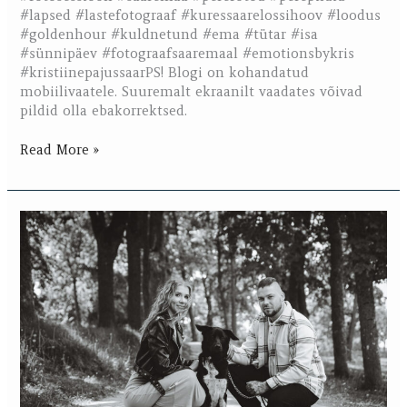
#lapsed #lastefotograaf #kuressaarelossihoov #loodus
#goldenhour #kuldnetund #ema #tütar #isa
#sünnipäev #fotograafsaaremaal #emotionsbykris
#kristiinepajussaarPS! Blogi on kohandatud
mobiilivaatele. Suuremalt ekraanilt vaadates võivad
pildid olla ebakorrektsed.
Read More »
Gabriela,
Rolf
ja
Rahe
Kuressaare
lossihoovis