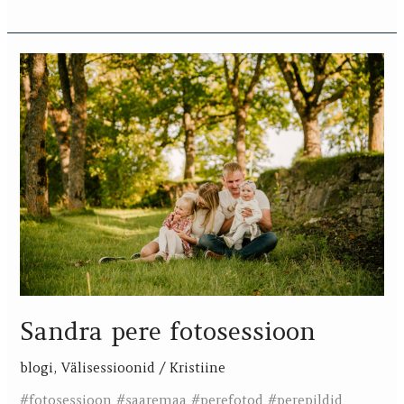
Sandra
pere
fotosessioon
Sandra pere fotosessioon
blogi
,
Välisessioonid
/
Kristiine
#fotosessioon #saaremaa #perefotod #perepildid