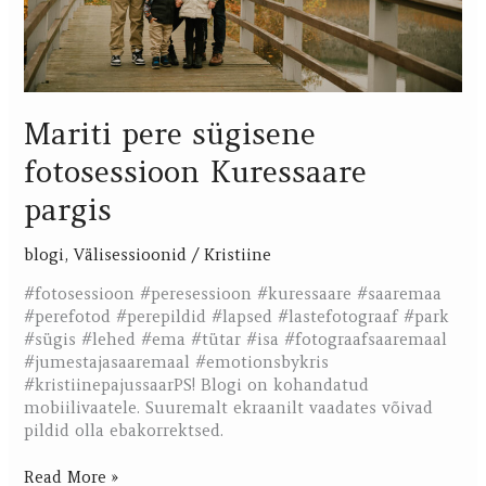
Mariti pere sügisene
fotosessioon Kuressaare
pargis
blogi
,
Välisessioonid
/
Kristiine
#fotosessioon #peresessioon #kuressaare #saaremaa
#perefotod #perepildid #lapsed #lastefotograaf #park
#sügis #lehed #ema #tütar #isa #fotograafsaaremaal
#jumestajasaaremaal #emotionsbykris
#kristiinepajussaarPS! Blogi on kohandatud
mobiilivaatele. Suuremalt ekraanilt vaadates võivad
pildid olla ebakorrektsed.
Read More »