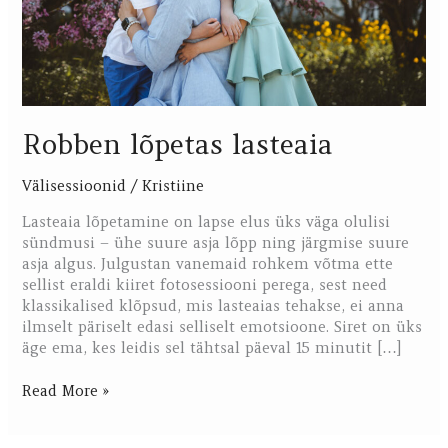
Robben lõpetas lasteaia
Välisessioonid
/
Kristiine
Lasteaia lõpetamine on lapse elus üks väga olulisi
sündmusi – ühe suure asja lõpp ning järgmise suure
asja algus. Julgustan vanemaid rohkem võtma ette
sellist eraldi kiiret fotosessiooni perega, sest need
klassikalised klõpsud, mis lasteaias tehakse, ei anna
ilmselt päriselt edasi selliselt emotsioone. Siret on üks
äge ema, kes leidis sel tähtsal päeval 15 minutit […]
Read More »