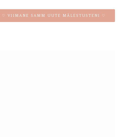
♡ VIIMANE SAMM UUTE MÄLESTUSTENI ♡