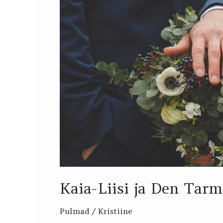
pulmapäev
23.01
Kaia-Liisi ja Den Tar
Pulmad
/
Kristiine