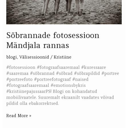
Sõbrannade fotosessioon
Mändjala rannas
blogi
,
Välisessioonid
/
Kristiine
#fotosessioon #fotograafsaaremaal #kuressaare
#saaremaa #sõbrannad #sõbrad #sõbrapildid #portree
#portreefoto #portreefotograaf #naised
#fotograafsaaremaal #emotionsbykris
#kristiinepajussaarPS! Blogi on kohandatud
mobiilivaatele. Suuremalt ekraanilt vaadates võivad
pildid olla ebakorrektsed.
Read More »