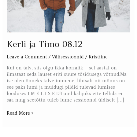
Kerli ja Timo 08.12
Leave a Comment
/
Välisessioonid
/
Kristiine
Kui on talv, siis olgu ikka korralik – sel aastal on
ilmataat seda lauset eriti suure tõsidusega võtnud.Ma
ise olen õnneks talve inimene, lihtsalt nii mõnus on
see paks lumi ja muidugi pildid tulevad lumises
looduses I M E L I S E D!Lund kahjuks ette tellida ei
saa ning seetõttu tuleb lume sessioonid üldiselt […]
Read More »