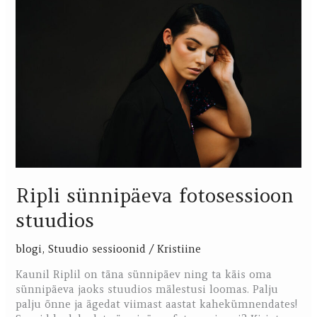
fotosessioon
stuudios
Ripli sünnipäeva fotosessioon
stuudios
blogi
,
Stuudio sessioonid
/
Kristiine
Kaunil Riplil on täna sünnipäev ning ta käis oma
sünnipäeva jaoks stuudios mälestusi loomas. Palju
palju õnne ja ägedat viimast aastat kahekümnendates!