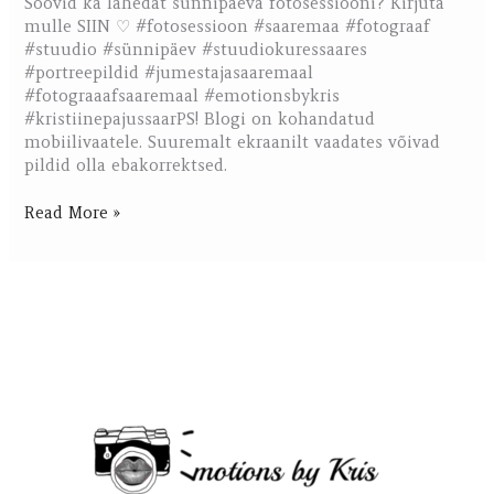
Soovid ka lahedat sünnipäeva fotosessiooni? Kirjuta
mulle SIIN ♡ #fotosessioon #saaremaa #fotograaf
#stuudio #sünnipäev #stuudiokuressaares
#portreepildid #jumestajasaaremaal
#fotograaafsaaremaal #emotionsbykris
#kristiinepajussaarPS! Blogi on kohandatud
mobiilivaatele. Suuremalt ekraanilt vaadates võivad
pildid olla ebakorrektsed.
Read More »