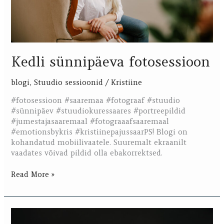
Kedli sünnipäeva fotosessioon
blogi
,
Stuudio sessioonid
/
Kristiine
#fotosessioon #saaremaa #fotograaf #stuudio
#sünnipäev #stuudiokuressaares #portreepildid
#jumestajasaaremaal #fotograaafsaaremaal
#emotionsbykris #kristiinepajussaarPS! Blogi on
kohandatud mobiilivaatele. Suuremalt ekraanilt
vaadates võivad pildid olla ebakorrektsed.
Read More »
Ripli
sünnipäeva